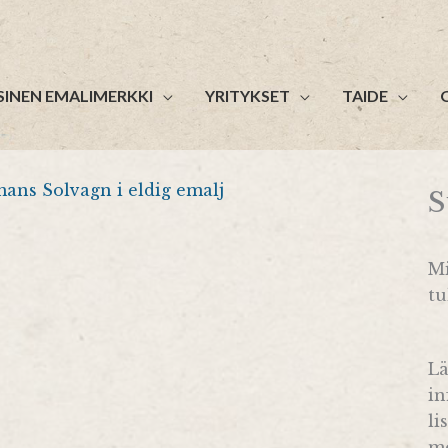
SINEN EMALIMERKKI
YRITYKSET
TAIDE
S
M
tu
Lä
in
li
me