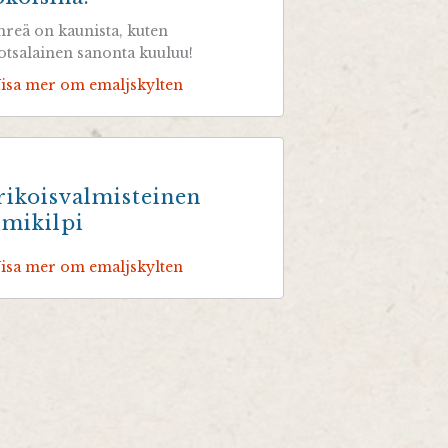
hreä on kaunista, kuten
otsalainen sanonta kuuluu!
Visa mer om emaljskylten
rikoisvalmisteinen
imikilpi
Visa mer om emaljskylten