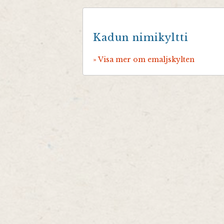
Kadun nimikyltti
» Visa mer om emaljskylten