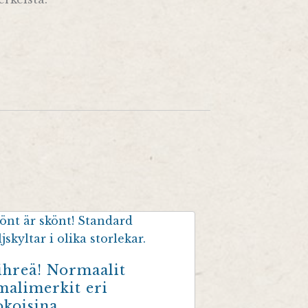
ihreä! Normaalit
malimerkit eri
okoisina.