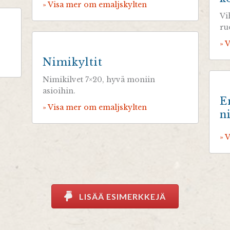
» Visa mer om emaljskylten
Vi
ru
» 
Nimikyltit
Nimikilvet 7×20, hyvä moniin
asioihin.
E
» Visa mer om emaljskylten
n
» 
LISÄÄ ESIMERKKEJÄ