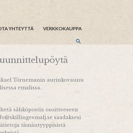
OTA YHTEYTTÄ
VERKKOKAUPPA
uunnittelupöytä
ikael Törnemanin aurinkovaunu
lisessa emalissa.
hetä sähköpostia osoitteeseen
fo@skillingeemalj.se saadaksesi
sätietoja tämäntyyppisistä
rkeistä.