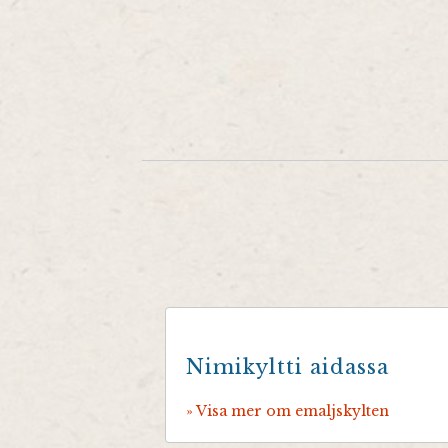
Nimikyltti aidassa
» Visa mer om emaljskylten