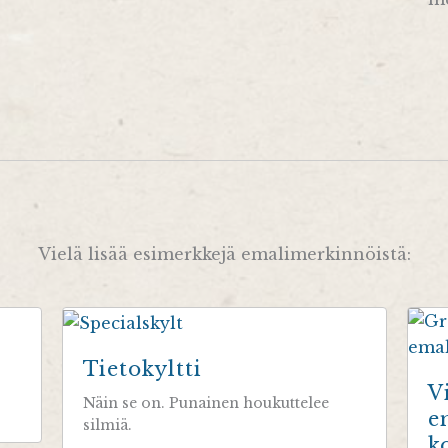
Vielä lisää esimerkkejä emalimerkinnöistä:
Tietokyltti
V
Näin se on. Punainen houkuttelee
e
silmiä.
k