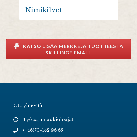
Nimikilvet
KATSO LISÄÄ MERKKEJÄ TUOTTEESTA
SKILLINGE EMALI.
Ota yhteyttä!
Työpajan aukioloajat
(+46)70-142 96 65