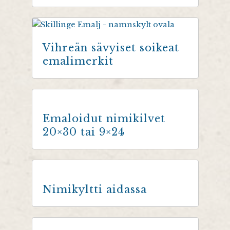
Vihreän sävyiset soikeat
emalimerkit
Emaloidut nimikilvet
20×30 tai 9×24
Nimikyltti aidassa