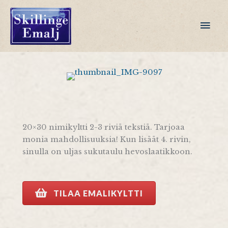
Siirry
sisältöön
Pääv
20×30 nimikyltti 2-3 riviä tekstiä. Tarjoaa
monia mahdollisuuksia! Kun lisäät 4. rivin,
sinulla on uljas sukutaulu hevoslaatikkoon.
TILAA EMALIKYLTTI