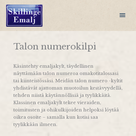
Siirry
sisältöön
Pääv
Talon numerokilpi
Käsintehty emaljakylt, täydellinen
näyttämään talon numeroa omakotitalossasi
tai kiinteistössäsi. Meidän talon numero -kyltit
yhdistävät ajattoman muotoilun kestävyydellä,
tehden niistä käytännöllisiä ja tyylikkäitä.
Klassinen emaljakylt tekee vieraiden,
toimitusten ja ohikulkijoiden helpoksi löytää
oikea osoite – samalla kun kotisi saa
tyylikkään ilmeen.