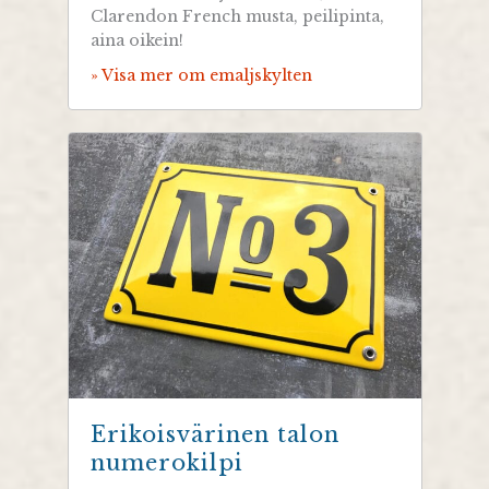
Clarendon French musta, peilipinta,
aina oikein!
» Visa mer om emaljskylten
Erikoisvärinen talon
numerokilpi