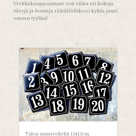
Verkkokaupassamme voit valita eri kokoja,
värejä ja fontteja räätälöidäksesi kyltin juuri
omaan tyyliisi!
Talon numerokyltit 15x15cm,