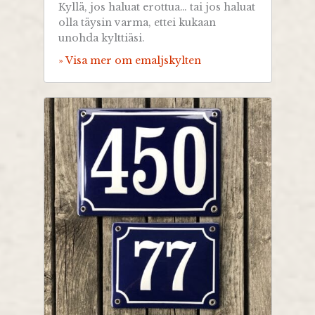
Kyllä, jos haluat erottua… tai jos haluat
olla täysin varma, ettei kukaan
unohda kylttiäsi.
» Visa mer om emaljskylten