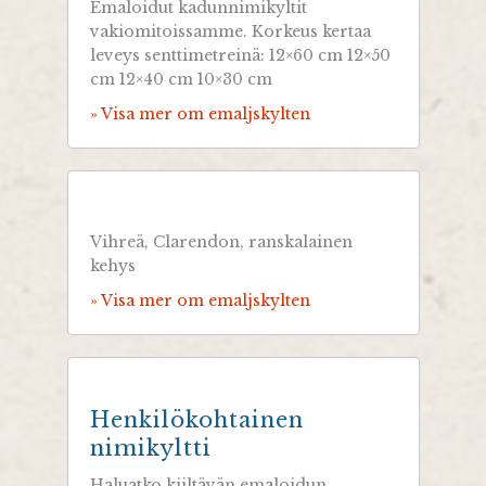
Emaloidut kadunnimikyltit
vakiomitoissamme. Korkeus kertaa
leveys senttimetreinä: 12×60 cm 12×50
cm 12×40 cm 10×30 cm
» Visa mer om emaljskylten
Vihreä, Clarendon, ranskalainen
kehys
» Visa mer om emaljskylten
Henkilökohtainen
nimikyltti
Haluatko kiiltävän emaloidun