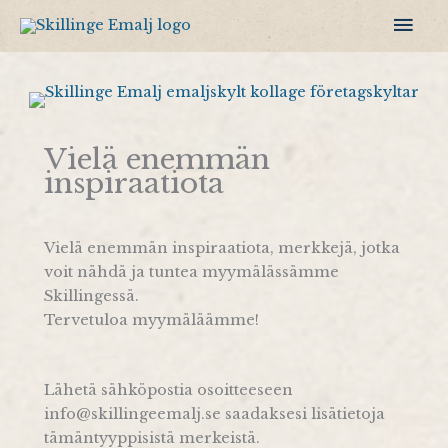
Siirry
Pääv
sisältöön
Vielä enemmän
inspiraatiota
Vielä enemmän inspiraatiota, merkkejä, jotka
voit nähdä ja tuntea myymälässämme
Skillingessä.
Tervetuloa myymäläämme!
Lähetä sähköpostia osoitteeseen
info@skillingeemalj.se saadaksesi lisätietoja
tämäntyyppisistä merkeistä.