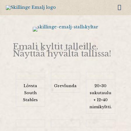
Siirry
Pää
sisältöön
Emali kyltit talleille.
Näyttää hyvältä tallissa!
Lövsta
Grevlunda
20×30
South
sukutaulu
Stables
+ 12×40
nimikyltti.