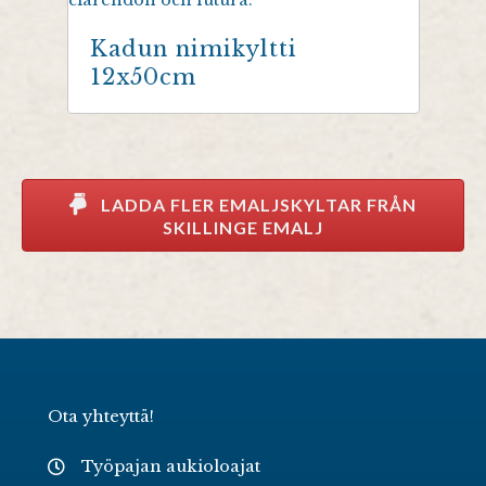
Kadun nimikyltti
12x50cm
LADDA FLER EMALJSKYLTAR FRÅN
SKILLINGE EMALJ
Ota yhteyttä!
Työpajan aukioloajat