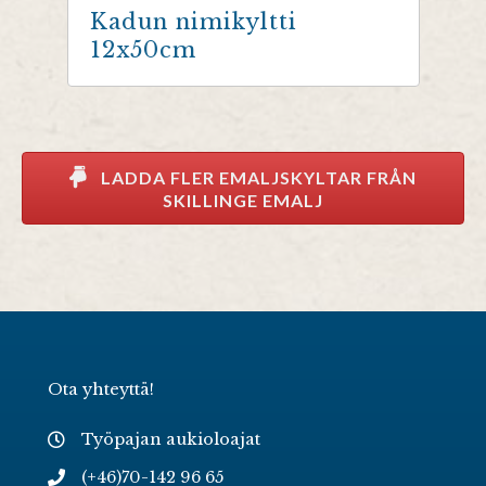
Kadun nimikyltti
12x50cm
LADDA FLER EMALJSKYLTAR FRÅN
SKILLINGE EMALJ
Ota yhteyttä!
Työpajan aukioloajat
(+46)70-142 96 65