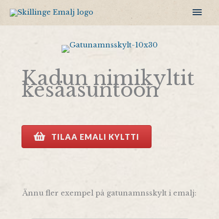
Siirry
Pääv
sisältöön
Kadun nimikyltit
kesäasuntoon
TILAA EMALI KYLTTI
Ännu fler exempel på gatunamnsskylt i emalj: