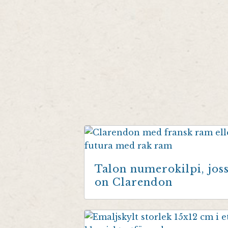
Talon numerokilpi, jos
on Clarendon