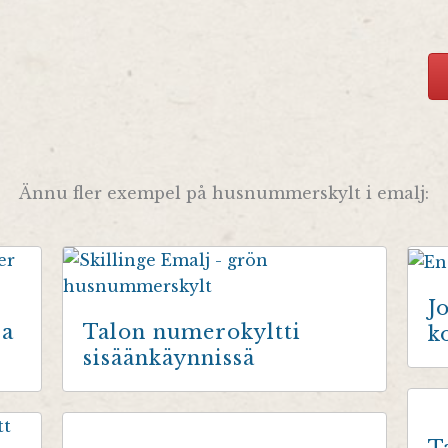
Ännu fler exempel på husnummerskylt i emalj:
J
sa
Talon numerokyltti
k
sisäänkäynnissä