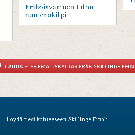
T
Erikoisvärinen talon
numerokilpi
LADDA FLER EMALJSKYLTAR FRÅN SKILLINGE EMA
Löydä tiesi kohteeseen Skillinge Emali