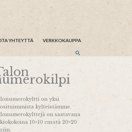
OTA YHTEYTTÄ
VERKKOKAUPPA
Talon
numerokilpi
lonumerokyltti on yksi
osituimmista kylteistämme.
lonumerokylttejä on saatavana
kiokokoina 10×10 cm:stä 20×20
:iin.