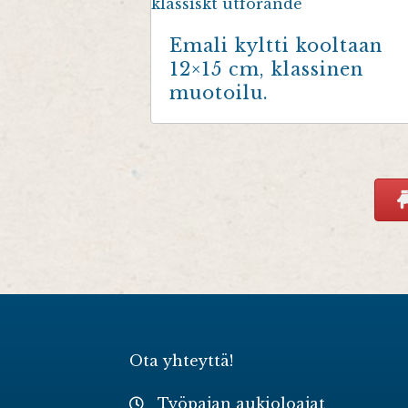
Emali kyltti kooltaan
12×15 cm, klassinen
muotoilu.
Ota yhteyttä!
Työpajan aukioloajat