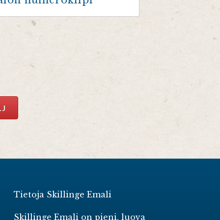
alon numerokilpi
LJ
Tietoja Skillinge Emali
Skillinge Emali on pieni, luova