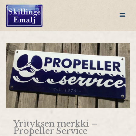
Siirry
sisältöön
Pääv
Yrityksen merkki –
Propeller Service