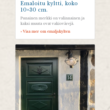
Emaloitu kyltti, koko
10×30 cm.
Punainen merkki on valinnainen ja
kaksi muuta ovat vakiovärejä.
» Visa mer om emaljskylten