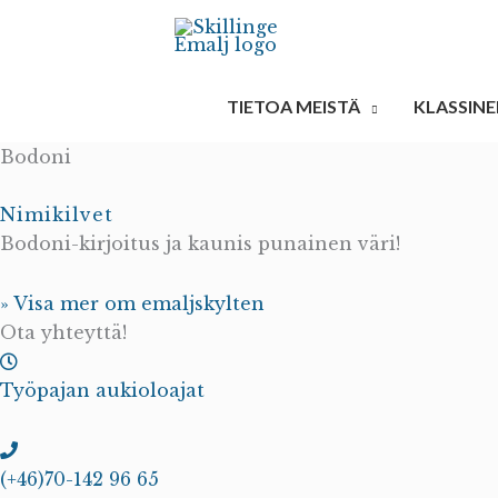
Siirry
sisältöön
TIETOA MEISTÄ
KLASSINE
Bodoni
Nimikilvet
Bodoni-kirjoitus ja kaunis punainen väri!
» Visa mer om emaljskylten
Ota yhteyttä!
Työpajan aukioloajat
(+46)70-142 96 65