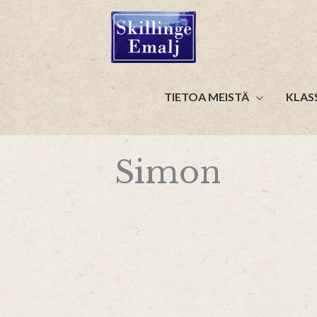
Siirry
sisältöön
TIETOA MEISTÄ
KLAS
Simon