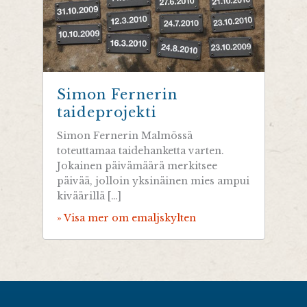
Simon Fernerin
taideprojekti
Simon Fernerin Malmössä
toteuttamaa taidehanketta varten.
Jokainen päivämäärä merkitsee
päivää, jolloin yksinäinen mies ampui
kiväärillä […]
» Visa mer om emaljskylten