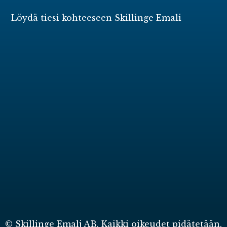
Löydä tiesi kohteeseen Skillinge Emali
© Skillinge Emalj AB. Kaikki oikeudet pidätetään.