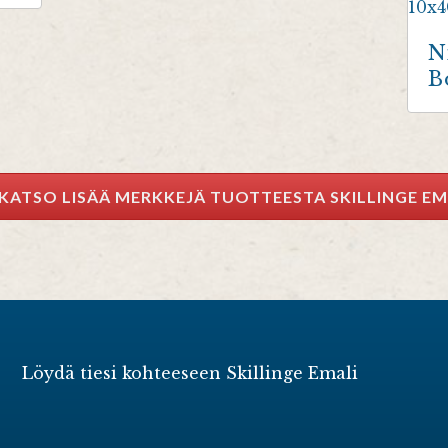
N
B
KATSO LISÄÄ MERKKEJÄ TUOTTEESTA SKILLINGE EM
Löydä tiesi kohteeseen Skillinge Emali