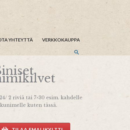
OTA YHTEYTTÄ
VERKKOKAUPPA
iniset
nimikilvet
24/ 2 riviä tai 7×30 esim. kahdelle
kunimelle kuten tässä.
TILAA EMALIKYLTTI