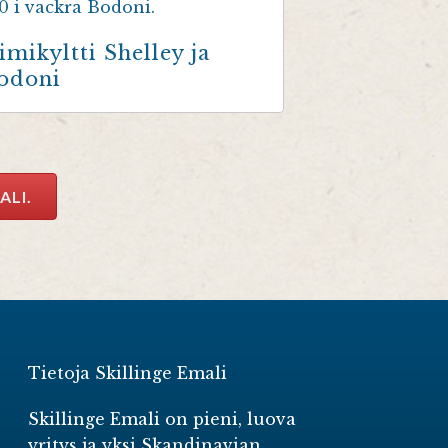
imikyltti Shelley ja
odoni
ALI.
Tietoja Skillinge Emali
Skillinge Emali on pieni, luova
yritys ja yksi Skandinavian