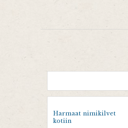
Harmaat nimikilvet
kotiin