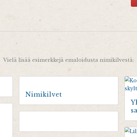
Vielä lisää esimerkkejä emaloidusta nimikilvestä:
Nimikilvet
Y
s