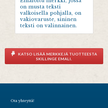
Emaloitu merkki, jossa
on musta teksti
valkoisella pohjalla, on
vakiovaruste, sininen
teksti on valinnainen.
KATSO LISÄÄ MERKKEJÄ TUOTTEESTA
SKILLINGE EMALI.
Ota yhteyttä!