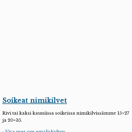
Soikeat nimikilvet
Rivi tai kaksi kauniissa soikeissa nimikilvissämme 15×27
ja 20×35.
» Visa mer om emaljskylten