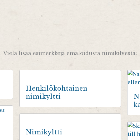
Vielä lisää esimerkkejä emaloidusta nimikilvestä:
Henkilökohtainen
nimikyltti
N
k
Nimikyltti