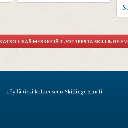
S
KATSO LISÄÄ MERKKEJÄ TUOTTEESTA SKILLINGE EM
Löydä tiesi kohteeseen Skillinge Emali