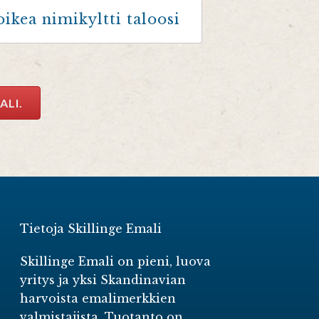
oikea nimikyltti taloosi
ALI.
Tietoja Skillinge Emali
Skillinge Emali on pieni, luova
yritys ja yksi Skandinavian
harvoista emalimerkkien
valmistajista. Tuotanto on