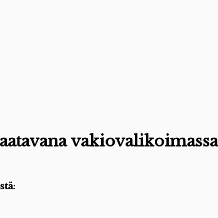
saatavana vakiovalikoimas
stä: