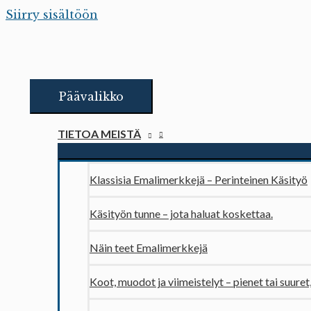
Siirry sisältöön
Päävalikko
TIETOA MEISTÄ
Klassisia Emalimerkkejä – Perinteinen Käsityö
Käsityön tunne – jota haluat koskettaa.
Näin teet Emalimerkkejä
Koot, muodot ja viimeistelyt – pienet tai suuret