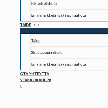
Kiinteistöyhtiöt
Emalimerkkejä lisää inspiraatiota
TAIDE
Taide
Sisustussuunnittelu
Emalimerkkejä lisää inspiraatiota
OTA YHTEYTTÄ
VERKKOKAUPPA