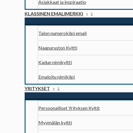
Asiakkaat ja inspiraatio
KLASSINEN EMALIMERKKI
Talon numerokilpi emali
Naapuruston Kyltti
Kadun nimikyltti
Emaloitu nimikilpi
YRITYKSET
Persoonalliset Yrityksen Kyltit
Myymälän kyltti