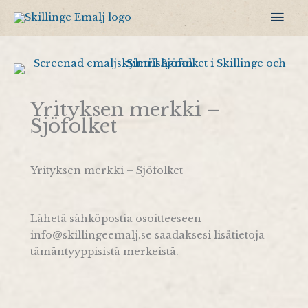
Siirry
Pääv
sisältöön
Yrityksen merkki –
Sjöfolket
Yrityksen merkki – Sjöfolket
Lähetä sähköpostia osoitteeseen
info@skillingeemalj.se saadaksesi lisätietoja
tämäntyyppisistä merkeistä.