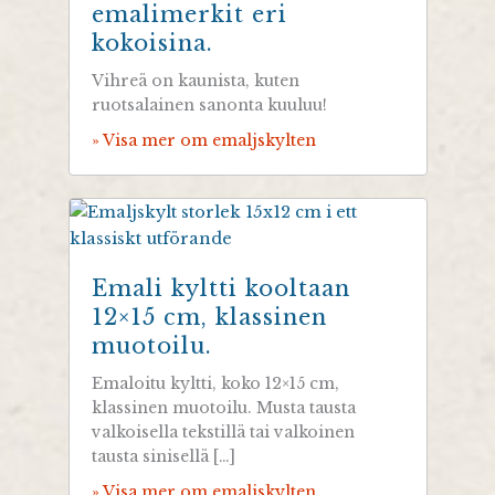
emalimerkit eri
kokoisina.
Vihreä on kaunista, kuten
ruotsalainen sanonta kuuluu!
» Visa mer om emaljskylten
Emali kyltti kooltaan
12×15 cm, klassinen
muotoilu.
Emaloitu kyltti, koko 12×15 cm,
klassinen muotoilu. Musta tausta
valkoisella tekstillä tai valkoinen
tausta sinisellä […]
» Visa mer om emaljskylten