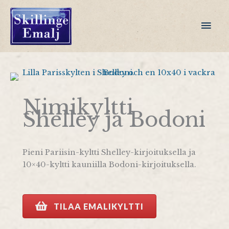
Siirry
sisältöön
Pääv
Nimikyltti
Shelley ja Bodoni
Pieni Pariisin-kyltti Shelley-kirjoituksella ja
10×40-kyltti kauniilla Bodoni-kirjoituksella.
TILAA EMALIKYLTTI