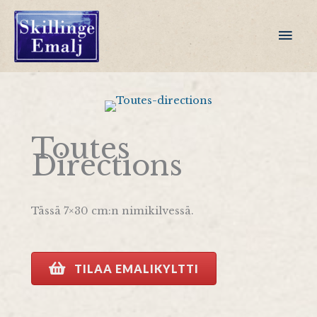
Siirry
sisältöön
Pääv
Toutes
Directions
Tässä 7×30 cm:n nimikilvessä.
TILAA EMALIKYLTTI