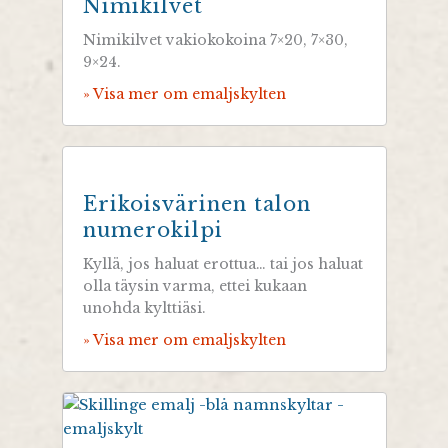
Nimikilvet
Nimikilvet vakiokokoina 7×20, 7×30,
9×24.
» Visa mer om emaljskylten
Erikoisvärinen talon
numerokilpi
Kyllä, jos haluat erottua… tai jos haluat
olla täysin varma, ettei kukaan
unohda kylttiäsi.
» Visa mer om emaljskylten