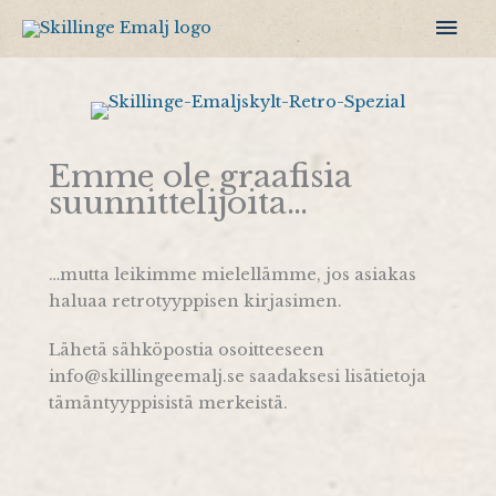
Siirry
Pääv
sisältöön
Emme ole graafisia
suunnittelijoita…
…mutta leikimme mielellämme, jos asiakas
haluaa retrotyyppisen kirjasimen.
Lähetä sähköpostia osoitteeseen
info@skillingeemalj.se saadaksesi lisätietoja
tämäntyyppisistä merkeistä.