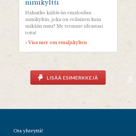
nimikyltti
Haluatko kiiltävän emaloidun
nimikyltin, joka on erilainen kuin
mikään muu? Me teemme ideastasi
totta!
» Visa mer om emaljskylten
LISÄÄ ESIMERKKEJÄ
Ota yhteyttä!